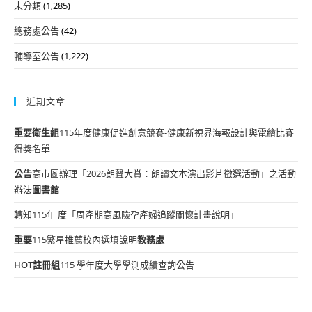
未分類
(1,285)
總務處公告
(42)
輔導室公告
(1,222)
近期文章
重要
衛生組
115年度健康促進創意競賽-健康新視界海報設計與電繪比賽
得獎名單
公告
高市圖辦理「2026朗聲大賞：朗讀文本演出影片徵選活動」之活動
辦法
圖書館
轉知115年 度「周產期高風險孕產婦追蹤關懷計畫說明」
重要
115繁星推薦校內選填說明
教務處
HOT
註冊組
115 學年度大學學測成績查詢公告