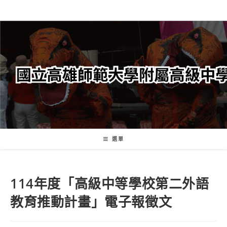
跳
轉
至
主
要
內
容
選單
114年度「高級中等學校第二外語
教育推動計畫」電子報徵文