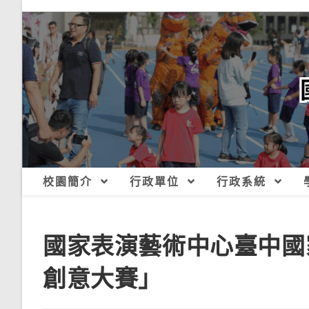
跳
轉
至
主
要
內
容
校園簡介
行政單位
行政系統
國家表演藝術中心臺中國
創意大賽」