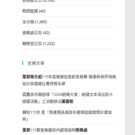
教師甄選
(42)
未分類
(1,285)
總務處公告
(42)
輔導室公告
(1,222)
近期文章
重要
衛生組
115年度健康促進創意競賽-健康新視界海報
設計與電繪比賽得獎名單
公告
高市圖辦理「2026朗聲大賞：朗讀文本演出影片
徵選活動」之活動辦法
圖書館
轉知115年 度「周產期高風險孕產婦追蹤關懷計畫說
明」
重要
115繁星推薦校內選填說明
教務處