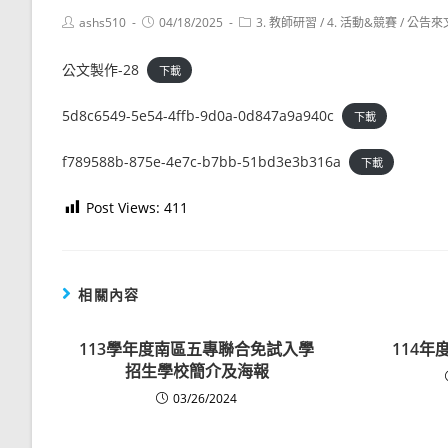
Post
Post
Post
ashs510
04/18/2025
3. 教師研習
/
4. 活動&競賽
/
公告來
author:
published:
category:
公文製作-28
下載
5d8c6549-5e54-4ffb-9d0a-0d847a9a940c
下載
f789588b-875e-4e7c-b7bb-51bd3e3b316a
下載
Post Views:
411
相關內容
113學年度南區五專聯合免試入學
114
招生學校簡介及海報
03/26/2024