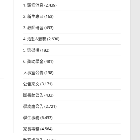
1. 頭條消息
(2,439)
2. 新生專區
(163)
3. 教師研習
(493)
4. 活動&競賽
(2,630)
5. 榮譽榜
(182)
6. 獎助學金
(481)
人事室公告
(138)
公告來文
(3,171)
圖書館公告
(433)
學務處公告
(2,721)
及
學生事務
(6,433)
家長事務
(4,564)
教務處公告
(3,532)