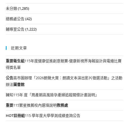
未分類
(1,285)
總務處公告
(42)
輔導室公告
(1,222)
近期文章
重要
衛生組
115年度健康促進創意競賽-健康新視界海報設計與電繪比賽
得獎名單
公告
高市圖辦理「2026朗聲大賞：朗讀文本演出影片徵選活動」之活動
辦法
圖書館
轉知115年 度「周產期高風險孕產婦追蹤關懷計畫說明」
重要
115繁星推薦校內選填說明
教務處
HOT
註冊組
115 學年度大學學測成績查詢公告