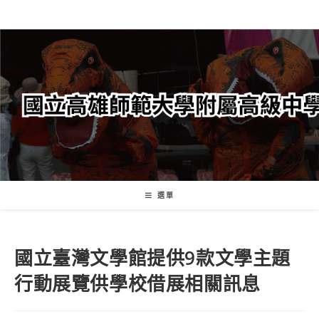
跳
轉
至
主
要
內
容
選單
國立臺灣文學館提供9款文學主題
行動展覽供學校借展相關訊息