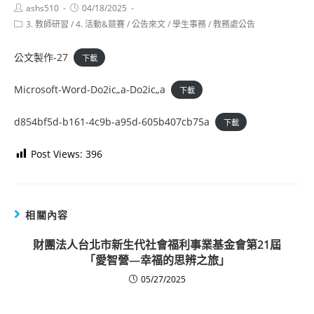
Post
Post
ashs510
04/18/2025
author:
published:
Post
3. 教師研習
/
4. 活動&競賽
/
公告來文
/
學生事務
/
教務處公告
category:
公文製作-27
下載
Microsoft-Word-Do2ic„a-Do2ic„a
下載
d854bf5d-b161-4c9b-a95d-605b407cb75a
下載
Post Views:
396
相關內容
財團法人台北市新生代社會福利事業基金會第21屆
「愛智營—幸福的思辨之旅」
05/27/2025