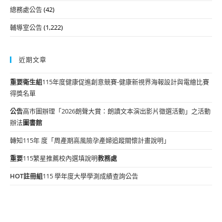
總務處公告
(42)
輔導室公告
(1,222)
近期文章
重要
衛生組
115年度健康促進創意競賽-健康新視界海報設計與電繪比賽
得獎名單
公告
高市圖辦理「2026朗聲大賞：朗讀文本演出影片徵選活動」之活動
辦法
圖書館
轉知115年 度「周產期高風險孕產婦追蹤關懷計畫說明」
重要
115繁星推薦校內選填說明
教務處
HOT
註冊組
115 學年度大學學測成績查詢公告