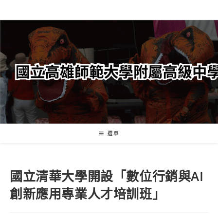
跳
轉
至
主
要
內
容
選單
國立清華大學開設「數位行銷與AI
創新應用專業人才培訓班」