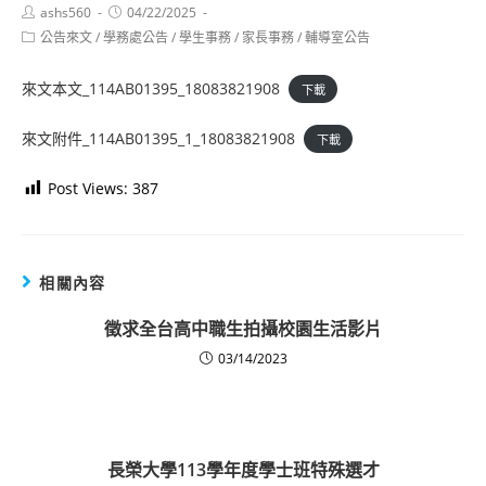
Post
Post
ashs560
04/22/2025
author:
published:
Post
公告來文
/
學務處公告
/
學生事務
/
家長事務
/
輔導室公告
category:
來文本文_114AB01395_18083821908
下載
來文附件_114AB01395_1_18083821908
下載
Post Views:
387
相關內容
徵求全台高中職生拍攝校園生活影片
03/14/2023
長榮大學113學年度學士班特殊選才