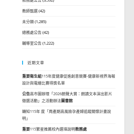
教師甄選
(42)
未分類
(1,285)
總務處公告
(42)
輔導室公告
(1,222)
近期文章
重要
衛生組
115年度健康促進創意競賽-健康新視界海報
設計與電繪比賽得獎名單
公告
高市圖辦理「2026朗聲大賞：朗讀文本演出影片
徵選活動」之活動辦法
圖書館
轉知115年 度「周產期高風險孕產婦追蹤關懷計畫說
明」
重要
115繁星推薦校內選填說明
教務處