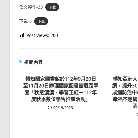
公文製作-33
下載
下載-5
下載
Post Views:
200
相關內容
轉知國家圖書館於112年9月20日
轉知亞洲大
至11月20日辦理國家圖書館遠距學
網，提升3
園「秋意濃濃．學習正紅－112年
成癮防治中
度秋季數位學習推廣活動」
幸福不迷網
函
09/19/2023