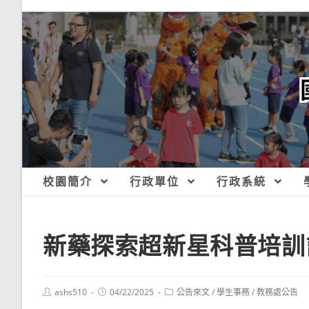
跳
轉
至
主
要
內
容
校園簡介
行政單位
行政系統
新藥探索超新星科普培訓
Post
Post
Post
ashs510
04/22/2025
公告來文
/
學生事務
/
教務處公告
author:
published:
category: