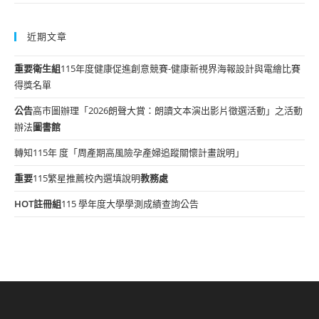
近期文章
重要
衛生組
115年度健康促進創意競賽-健康新視界海報設計與電繪比賽
得獎名單
公告
高市圖辦理「2026朗聲大賞：朗讀文本演出影片徵選活動」之活動
辦法
圖書館
轉知115年 度「周產期高風險孕產婦追蹤關懷計畫說明」
重要
115繁星推薦校內選填說明
教務處
HOT
註冊組
115 學年度大學學測成績查詢公告