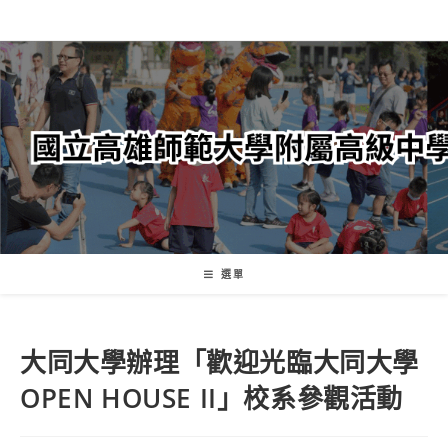
跳
轉
至
主
要
內
容
選單
大同大學辦理「歡迎光臨大同大學
OPEN HOUSE II」校系參觀活動