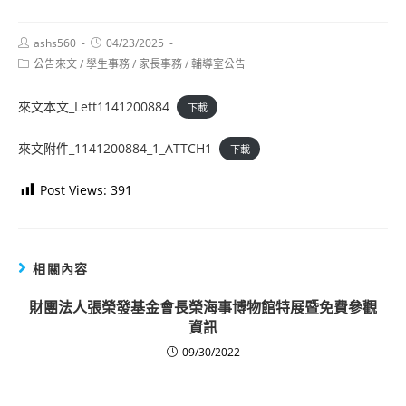
Post
Post
ashs560
04/23/2025
author:
published:
Post
公告來文
/
學生事務
/
家長事務
/
輔導室公告
category:
來文本文_Lett1141200884
下載
來文附件_1141200884_1_ATTCH1
下載
Post Views:
391
相關內容
財團法人張榮發基金會長榮海事博物館特展暨免費參觀
資訊
09/30/2022