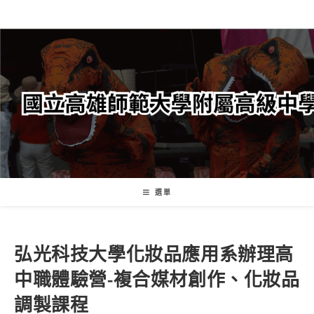
跳
轉
至
主
要
內
容
選單
弘光科技大學化妝品應用系辦理高
中職體驗營-複合媒材創作、化妝品
調製課程