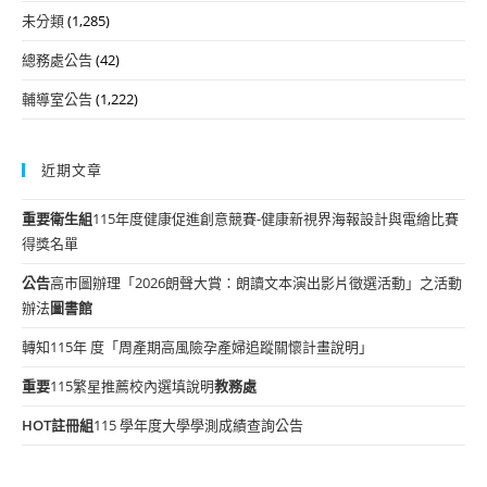
未分類
(1,285)
總務處公告
(42)
輔導室公告
(1,222)
近期文章
重要
衛生組
115年度健康促進創意競賽-健康新視界海報設計與電繪比賽
得獎名單
公告
高市圖辦理「2026朗聲大賞：朗讀文本演出影片徵選活動」之活動
辦法
圖書館
轉知115年 度「周產期高風險孕產婦追蹤關懷計畫說明」
重要
115繁星推薦校內選填說明
教務處
HOT
註冊組
115 學年度大學學測成績查詢公告