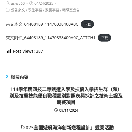
Post
Post
ashs560
04/24/2025
author:
published:
Post
公告來文
/
學生事務
/
家長事務
/
輔導室公告
category:
來文本文_64408189_11470338400A0C
下載
來文附件_64408189_11470338400A0C_ATTCH1
下載
Post Views:
387
相關內容
114學年度四技二專甄選入學及技優入學招生群（類）
別及技藝技能優良職種類別對照表與採計之技術士證及
競賽項目
09/11/2024
「2023全國遊艇海洋創新遊程設計」競賽活動