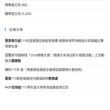
總務處公告
(42)
輔導室公告
(1,222)
近期文章
重要
衛生組
115年度健康促進創意競賽-健康新視界海報設計與電繪比賽
得獎名單
公告
高市圖辦理「2026朗聲大賞：朗讀文本演出影片徵選活動」之活動
辦法
圖書館
轉知115年 度「周產期高風險孕產婦追蹤關懷計畫說明」
重要
115繁星推薦校內選填說明
教務處
HOT
註冊組
115 學年度大學學測成績查詢公告