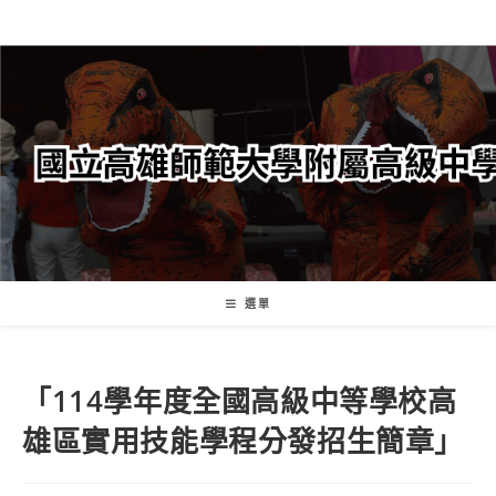
跳
轉
至
主
要
內
容
選單
「114學年度全國高級中等學校高
雄區實用技能學程分發招生簡章」