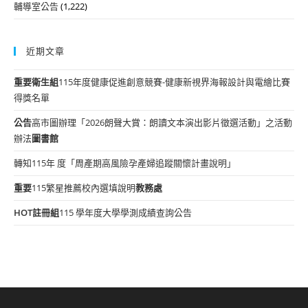
輔導室公告
(1,222)
近期文章
重要
衛生組
115年度健康促進創意競賽-健康新視界海報設計與電繪比賽
得獎名單
公告
高市圖辦理「2026朗聲大賞：朗讀文本演出影片徵選活動」之活動
辦法
圖書館
轉知115年 度「周產期高風險孕產婦追蹤關懷計畫說明」
重要
115繁星推薦校內選填說明
教務處
HOT
註冊組
115 學年度大學學測成績查詢公告