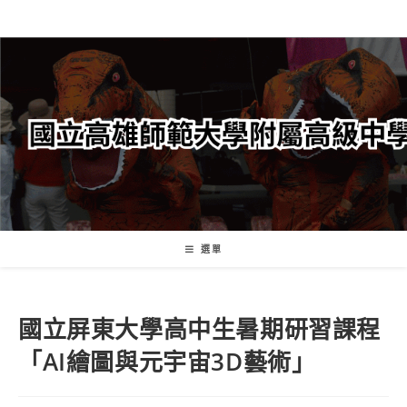
跳
轉
至
主
要
內
容
選單
國立屏東大學高中生暑期研習課程
「AI繪圖與元宇宙3D藝術」