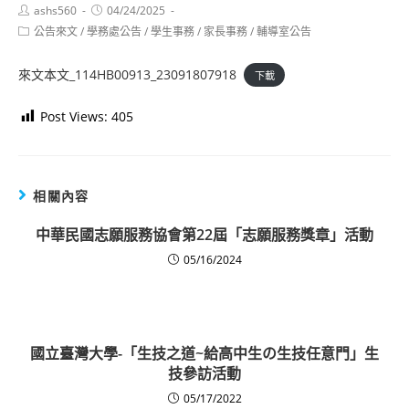
Post
Post
ashs560
04/24/2025
author:
published:
Post
公告來文
/
學務處公告
/
學生事務
/
家長事務
/
輔導室公告
category:
來文本文_114HB00913_23091807918
下載
Post Views:
405
相關內容
中華民國志願服務協會第22屆「志願服務獎章」活動
05/16/2024
國立臺灣大學-「生技之道~給高中生の生技任意門」生
技參訪活動
05/17/2022