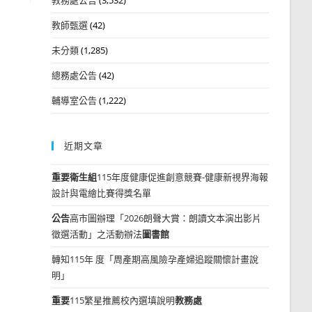
教師甄選
(42)
未分類
(1,285)
總務處公告
(42)
輔導室公告
(1,222)
近期文章
重要
衛生組
115年度健康促進創意競賽-健康新視界海報
設計與電繪比賽得獎名單
公告
高市圖辦理「2026朗聲大賞：朗讀文本演出影片
徵選活動」之活動辦法
圖書館
轉知115年 度「周產期高風險孕產婦追蹤關懷計畫說
明」
重要
115繁星推薦校內選填說明
教務處