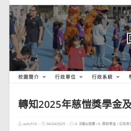
跳
轉
至
主
要
內
容
校園簡介
行政單位
行政系統
轉知2025年慈愷獎學金
Post
Post
Post
ashs510
04/24/2025
4. 活動&競賽
/
6. 獎助學金
/
公告來
author:
published:
category: