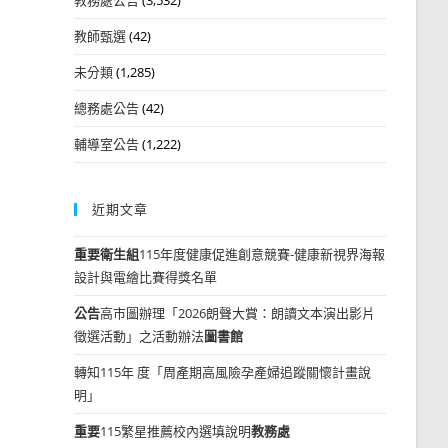
教師甄選
(42)
未分類
(1,285)
總務處公告
(42)
輔導室公告
(1,222)
近期文章
重要
衛生組
115年度健康促進創意競賽-健康新視界海報
設計與電繪比賽得獎名單
公告
高市圖辦理「2026朗聲大賞：朗讀文本演出影片
徵選活動」之活動辦法
圖書館
轉知115年 度「周產期高風險孕產婦追蹤關懷計畫說
明」
重要
115繁星推薦校內選填說明
教務處