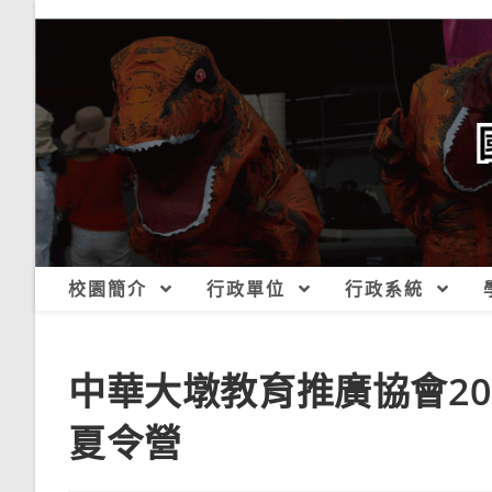
跳
轉
至
主
要
內
容
校園簡介
行政單位
行政系統
中華大墩教育推廣協會2
夏令營