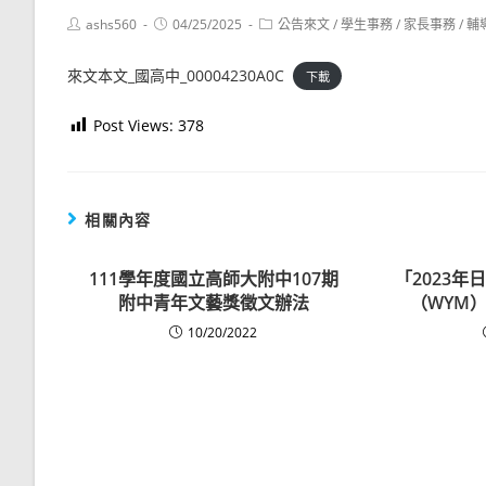
Post
Post
Post
ashs560
04/25/2025
公告來文
/
學生事務
/
家長事務
/
輔
author:
published:
category:
來文本文_國高中_00004230A0C
下載
Post Views:
378
相關內容
111學年度國立高師大附中107期
「2023
附中青年文藝獎徵文辦法
（WYM
10/20/2022