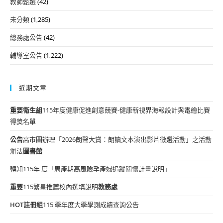
教師甄選
(42)
未分類
(1,285)
總務處公告
(42)
輔導室公告
(1,222)
近期文章
重要
衛生組
115年度健康促進創意競賽-健康新視界海報設計與電繪比賽
得獎名單
公告
高市圖辦理「2026朗聲大賞：朗讀文本演出影片徵選活動」之活動
辦法
圖書館
轉知115年 度「周產期高風險孕產婦追蹤關懷計畫說明」
重要
115繁星推薦校內選填說明
教務處
HOT
註冊組
115 學年度大學學測成績查詢公告