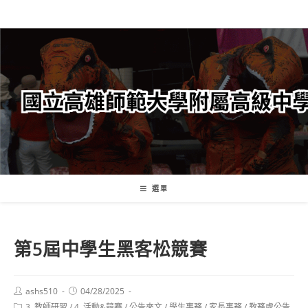
跳
轉
至
主
要
內
容
選單
第5屆中學生黑客松競賽
Post
Post
ashs510
04/28/2025
author:
published:
Post
3. 教師研習
/
4. 活動&競賽
/
公告來文
/
學生事務
/
家長事務
/
教務處公告