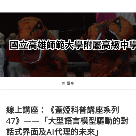
跳
轉
至
主
要
內
容
選單
線上講座：《蓋婭科普講座系列
47》——「大型語言模型驅動的對
話式界面及AI代理的未來」