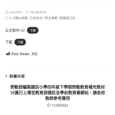
Post
Post
ashs510
04/28/2025
author:
published:
Post
4. 活動&競賽
/
公告來文
/
學生事務
/
教務處公告
category:
公文製作-42
下載
下載
下載
Post Views:
392
相關內容
勞動部編製國民小學四年級下學期勞動教育補充教材
38篇已上傳至教育部國民及學前教育署網站，請各校
教師參考運用
11/29/2023