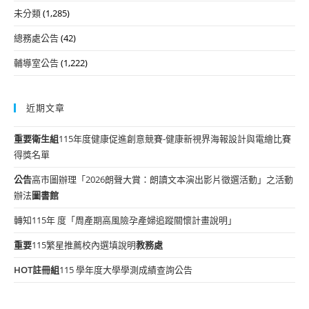
未分類
(1,285)
總務處公告
(42)
輔導室公告
(1,222)
近期文章
重要
衛生組
115年度健康促進創意競賽-健康新視界海報設計與電繪比賽
得獎名單
公告
高市圖辦理「2026朗聲大賞：朗讀文本演出影片徵選活動」之活動
辦法
圖書館
轉知115年 度「周產期高風險孕產婦追蹤關懷計畫說明」
重要
115繁星推薦校內選填說明
教務處
HOT
註冊組
115 學年度大學學測成績查詢公告