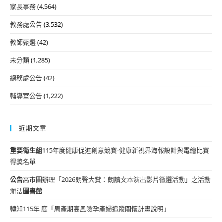
家長事務
(4,564)
教務處公告
(3,532)
教師甄選
(42)
未分類
(1,285)
總務處公告
(42)
輔導室公告
(1,222)
近期文章
重要
衛生組
115年度健康促進創意競賽-健康新視界海報設計與電繪比賽
得獎名單
公告
高市圖辦理「2026朗聲大賞：朗讀文本演出影片徵選活動」之活動
辦法
圖書館
轉知115年 度「周產期高風險孕產婦追蹤關懷計畫說明」