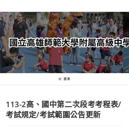
跳
轉
至
主
要
內
容
選單
113-2高、國中第二次段考考程表/
考試規定/考試範圍公告更新