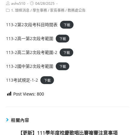
Post
Post
ashs510
04/28/2025
author:
published:
Post
1. 頭條消息
/
學生事務
/
家長事務
/
教務處公告
category:
113-2第2次段考科目時間表
下載
113-2高一第2次段考範圍
下載
113-2高二第2次段考範圍-2
下載
113-2國中第2次段考範圍
下載
113考試規定-1-2
下載
Post Views:
800
相關內容
【更新】111學年度校慶歌唱比賽複賽注意事項