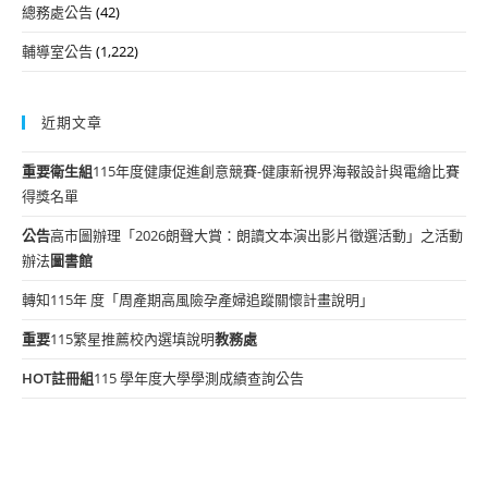
總務處公告
(42)
輔導室公告
(1,222)
近期文章
重要
衛生組
115年度健康促進創意競賽-健康新視界海報設計與電繪比賽
得獎名單
公告
高市圖辦理「2026朗聲大賞：朗讀文本演出影片徵選活動」之活動
辦法
圖書館
轉知115年 度「周產期高風險孕產婦追蹤關懷計畫說明」
重要
115繁星推薦校內選填說明
教務處
HOT
註冊組
115 學年度大學學測成績查詢公告