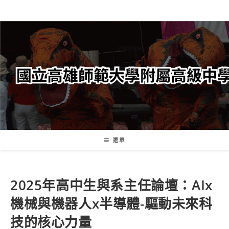
跳
轉
至
主
要
內
容
選單
2025年高中生與系主任論壇：AIx
機械與機器人x半導體-驅動未來科
技的核心力量