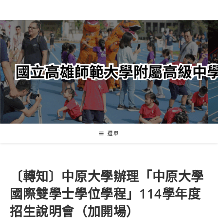
跳
轉
至
主
要
內
容
選單
〔轉知〕中原大學辦理「中原大學
國際雙學士學位學程」114學年度
招生說明會（加開場）