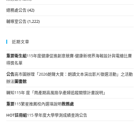
總務處公告
(42)
輔導室公告
(1,222)
近期文章
重要
衛生組
115年度健康促進創意競賽-健康新視界海報設計與電繪比賽
得獎名單
公告
高市圖辦理「2026朗聲大賞：朗讀文本演出影片徵選活動」之活動
辦法
圖書館
轉知115年 度「周產期高風險孕產婦追蹤關懷計畫說明」
重要
115繁星推薦校內選填說明
教務處
HOT
註冊組
115 學年度大學學測成績查詢公告