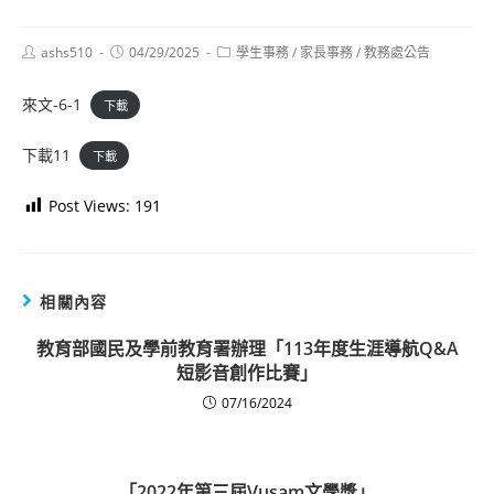
Post
Post
Post
ashs510
04/29/2025
學生事務
/
家長事務
/
教務處公告
author:
published:
category:
來文-6-1
下載
下載11
下載
Post Views:
191
相關內容
教育部國民及學前教育署辦理「113年度生涯導航Q&A
短影音創作比賽」
07/16/2024
「2022年第三屆Vusam文學獎」