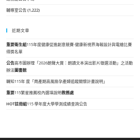
輔導室公告
(1,222)
近期文章
重要
衛生組
115年度健康促進創意競賽-健康新視界海報設計與電繪比賽
得獎名單
公告
高市圖辦理「2026朗聲大賞：朗讀文本演出影片徵選活動」之活動
辦法
圖書館
轉知115年 度「周產期高風險孕產婦追蹤關懷計畫說明」
重要
115繁星推薦校內選填說明
教務處
HOT
註冊組
115 學年度大學學測成績查詢公告