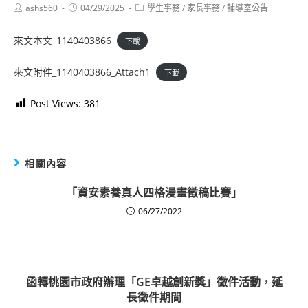
Post
Post
Post
ashs560
04/29/2025
學生事務
/
家長事務
/
輔導室公告
author:
published:
category:
來文本文_1140403866
下載
來文附件_1140403866_Attach1
下載
Post Views:
381
相關內容
「資安素養真人四格漫畫徵稿比賽」
06/27/2022
函轉桃園市政府辦理「GE卓越創新獎」徵件活動，延
長徵件期間