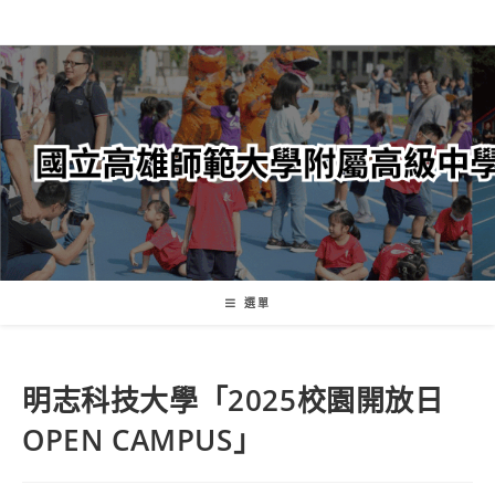
跳
轉
至
主
要
內
容
選單
明志科技大學「2025校園開放日
OPEN CAMPUS」