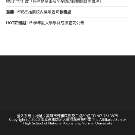
轉知115年 度「周產期高風險孕產婦追蹤關懷計畫說明」
重要
115繁星推薦校內選填說明
教務處
HOT
註冊組
115 學年度大學學測成績查詢公告
登入系統
| 地址：高雄市苓雅區凱旋二路89號 TEL:07-7613875
Copyright (c) 2020 國立高雄師範大學附屬高級中學 The Affiliated Senior
High School of National Kaohsiung Normal University