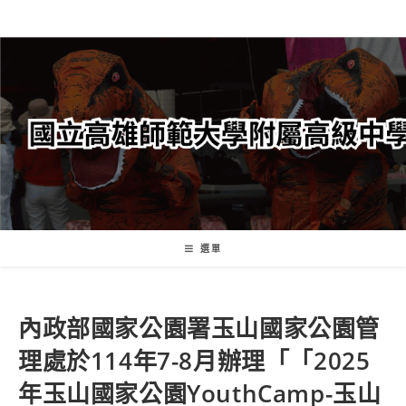
跳
轉
至
主
要
內
容
選單
內政部國家公園署玉山國家公園管
理處於114年7-8月辦理「「2025
年玉山國家公園YouthCamp-玉山