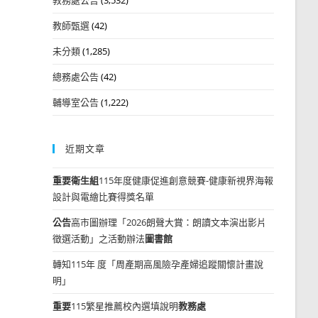
教師甄選
(42)
未分類
(1,285)
總務處公告
(42)
輔導室公告
(1,222)
近期文章
重要
衛生組
115年度健康促進創意競賽-健康新視界海報
設計與電繪比賽得獎名單
公告
高市圖辦理「2026朗聲大賞：朗讀文本演出影片
徵選活動」之活動辦法
圖書館
轉知115年 度「周產期高風險孕產婦追蹤關懷計畫說
明」
重要
115繁星推薦校內選填說明
教務處