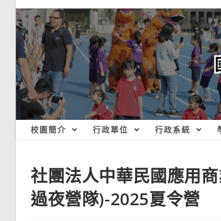
跳
轉
至
主
要
內
容
校園簡介
行政單位
行政系統
社團法人中華民國應用商
過夜營隊)-2025夏令營