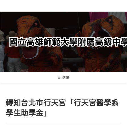
跳
轉
至
主
要
內
容
選單
轉知台北市行天宮「行天宮醫學系
學生助學金」