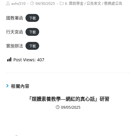
Post
Post
Post
ashs510
04/30/2025
6. 獎助學金
/
公告來文
/
教務處公告
author:
published:
category:
國教署函
下載
行天宮函
下載
實施辦法
下載
Post Views:
407
相關內容
「媒體素養教學—網紅的真心話」研習
09/05/2025