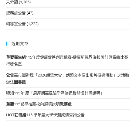
未分類
(1,285)
總務處公告
(42)
輔導室公告
(1,222)
近期文章
重要
衛生組
115年度健康促進創意競賽-健康新視界海報設計與電繪比賽
得獎名單
公告
高市圖辦理「2026朗聲大賞：朗讀文本演出影片徵選活動」之活動
辦法
圖書館
轉知115年 度「周產期高風險孕產婦追蹤關懷計畫說明」
重要
115繁星推薦校內選填說明
教務處
HOT
註冊組
115 學年度大學學測成績查詢公告