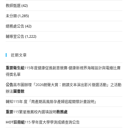
教師甄選
(42)
未分類
(1,285)
總務處公告
(42)
輔導室公告
(1,222)
近期文章
重要
衛生組
115年度健康促進創意競賽-健康新視界海報設計與電繪比賽
得獎名單
公告
高市圖辦理「2026朗聲大賞：朗讀文本演出影片徵選活動」之活動
辦法
圖書館
轉知115年 度「周產期高風險孕產婦追蹤關懷計畫說明」
重要
115繁星推薦校內選填說明
教務處
HOT
註冊組
115 學年度大學學測成績查詢公告