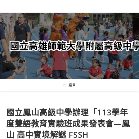
跳
轉
至
主
要
內
容
選單
國立鳳山高級中學辦理「113學年
度雙語教育實驗班成果發表會—鳳
山 高中實境解謎 FSSH