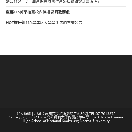
轉知115年 度「周產期高風險孕產婦追蹤關懷計畫說明」
重要
115繁星推薦校內選填說明
教務處
HOT
註冊組
115 學年度大學學測成績查詢公告
登入系統
| 地址：高雄市苓雅區凱旋二路89號 TEL:07-7613875
Copyright (c) 2020 國立高雄師範大學附屬高級中學 The Affiliated Senior
High School of National Kaohsiung Normal University