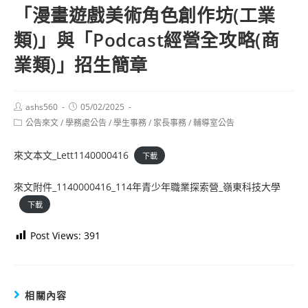
「漫畫遊戲美術角色創作坊(工業
類)」與「Podcast經營全攻略(商
業類)」招生簡章
Post
Post
ashs560
05/02/2025
author:
published:
Post
公告來文
/
學務處公告
/
學生事務
/
家長事務
/
輔導室公告
category:
來文本文_Lett1140000416
下載
來文附件_1140000416_114年青少年職業探索營_嶺東科技大學
下載
Post Views:
391
相關內容