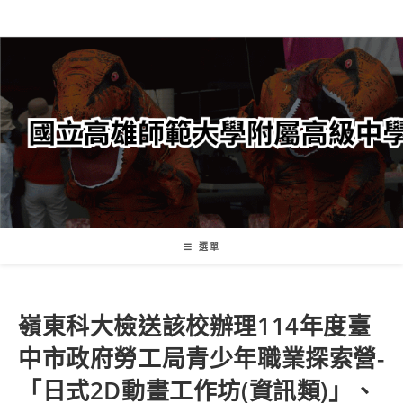
跳
轉
至
主
要
內
容
選單
嶺東科大檢送該校辦理114年度臺
中市政府勞工局青少年職業探索營-
「日式2D動畫工作坊(資訊類)」、