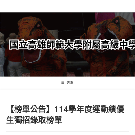
跳
轉
至
主
要
內
容
選單
【榜單公告】114學年度運動績優
生獨招錄取榜單