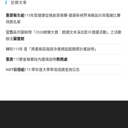
近期文章
重要
衛生組
115年度健康促進創意競賽-健康新視界海報設計與電繪比賽
得獎名單
公告
高市圖辦理「2026朗聲大賞：朗讀文本演出影片徵選活動」之活動
辦法
圖書館
轉知115年 度「周產期高風險孕產婦追蹤關懷計畫說明」
重要
115繁星推薦校內選填說明
教務處
HOT
註冊組
115 學年度大學學測成績查詢公告