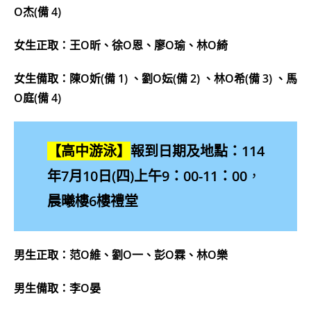
O杰(備 4)
女生正取：王O昕、徐O恩、廖O瑜、林O綺
女生備取：陳O妡(備 1) 、劉O妘(備 2) 、林O希(備 3) 、馬
O庭(備 4)
【高中游泳】
報到日期及
地點
：114
年7月10日(四)上午9：00-11：00
，
晨曦樓6樓禮堂
男生正取：范O維、劉O一、彭O霖、林O樂
男生備取：李O晏