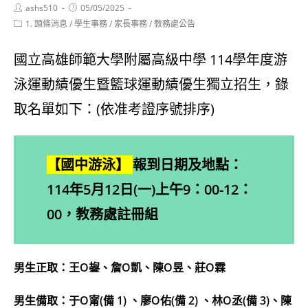
Post
Post
ashs510
05/05/2025
author:
published:
Post
1. 頭條消息
/
學生事務
/
家長事務
/
教務處公告
category:
國立高雄師範大學附屬高級中學 114學年度游
泳運動績優生暨籃球運動績優生獨立招生，錄
取名單如下：(依准考證序號排序)
【國中游泳】
報到日期及地點：
114年5月12日(一)上午9：00-12：
00，教務處註冊組
男生正取：王O鋆、詹O凱、陳O昱、莊O霖
男生備取：于O甯(備 1) 、廖O佑(備 2) 、林O丞(備 3)、陳