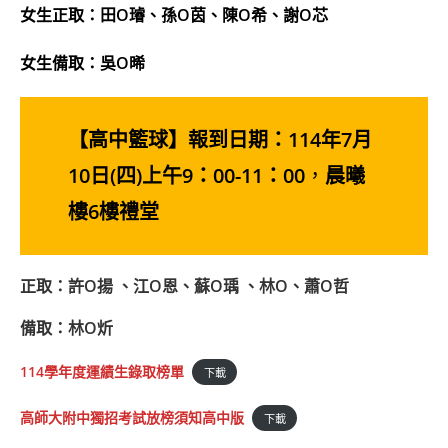
女生正取：田O璿、孫O茵、陳O希、謝O芯
女生備取：吳O晞
【高中籃球】報到日期：114年7月
10日(四)上午9：00-11：00
，
晨曦
樓6樓禮堂
正取：許O揚 、江O恩、蘇O瑀 、林O、蕭O哲
備取：林O炘
114學年度運績生錄取榜單
下載
高師大附中獨招考試放榜須知高中版
下載