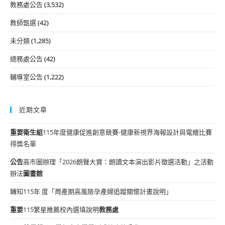
教務處公告
(3,532)
教師甄選
(42)
未分類
(1,285)
總務處公告
(42)
輔導室公告
(1,222)
近期文章
重要
衛生組
115年度健康促進創意競賽-健康新視界海報設計與電繪比賽
得獎名單
公告
高市圖辦理「2026朗聲大賞：朗讀文本演出影片徵選活動」之活動
辦法
圖書館
轉知115年 度「周產期高風險孕產婦追蹤關懷計畫說明」
重要
115繁星推薦校內選填說明
教務處