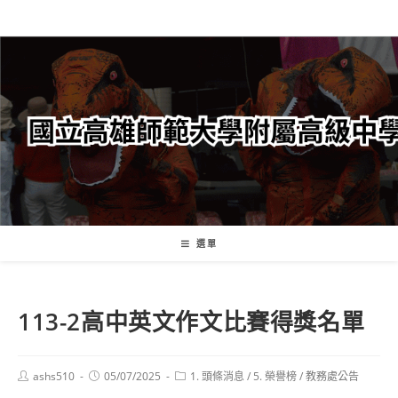
跳
轉
至
主
要
內
容
選單
113-2高中英文作文比賽得獎名單
Post
Post
Post
ashs510
05/07/2025
1. 頭條消息
/
5. 榮譽榜
/
教務處公告
author:
published:
category: