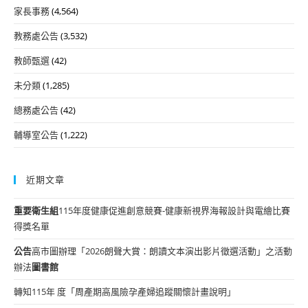
家長事務
(4,564)
教務處公告
(3,532)
教師甄選
(42)
未分類
(1,285)
總務處公告
(42)
輔導室公告
(1,222)
近期文章
重要
衛生組
115年度健康促進創意競賽-健康新視界海報設計與電繪比賽
得獎名單
公告
高市圖辦理「2026朗聲大賞：朗讀文本演出影片徵選活動」之活動
辦法
圖書館
轉知115年 度「周產期高風險孕產婦追蹤關懷計畫說明」