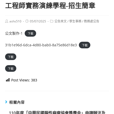
工程師實務演練學程-招生簡章
Post
Post
Post
ashs510
05/07/2025
公告來文
/
學生事務
/
教務處公告
author:
published:
category:
公文製作-1
下載
31b1e96d-6dca-4d80-bab0-8a75e86d18e3
下載
下載
下載
Post Views:
383
相關內容
110年度「中華民國腦性麻痺協會獎學金」申請辦法及