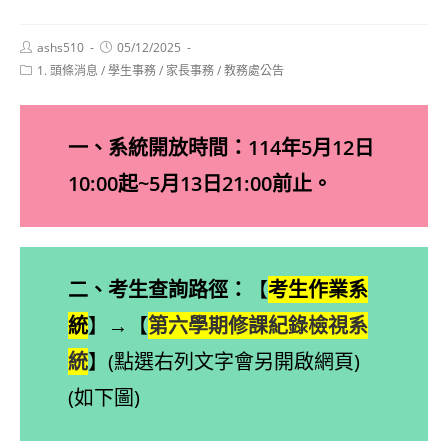
Post
Post
ashs510
05/12/2025
author:
published:
Post
1. 頭條消息
/
學生事務
/
家長事務
/
教務處公告
category:
一、系統開放時間：114年5月12日
10:00起~5月13日21:00前止。
二、考生查詢路徑：
【
考生作業系
統
】→【
第六學期修課紀錄檢視系
統
】(點選右列文字會另開啟網頁)
(如下圖)