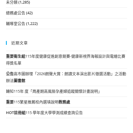
未分類
(1,285)
總務處公告
(42)
輔導室公告
(1,222)
近期文章
重要
衛生組
115年度健康促進創意競賽-健康新視界海報設計與電繪比賽
得獎名單
公告
高市圖辦理「2026朗聲大賞：朗讀文本演出影片徵選活動」之活動
辦法
圖書館
轉知115年 度「周產期高風險孕產婦追蹤關懷計畫說明」
重要
115繁星推薦校內選填說明
教務處
HOT
註冊組
115 學年度大學學測成績查詢公告