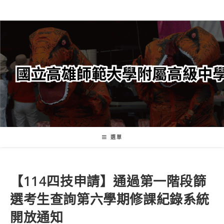
跳
轉
至
主
要
內
容
選單
【114四技申請】通過第一階段篩
選考生查詢第六學期修課紀錄系統
開放通知