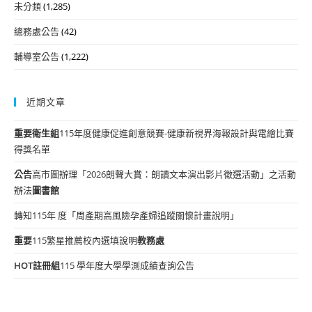
未分類
(1,285)
總務處公告
(42)
輔導室公告
(1,222)
近期文章
重要
衛生組
115年度健康促進創意競賽-健康新視界海報設計與電繪比賽
得獎名單
公告
高市圖辦理「2026朗聲大賞：朗讀文本演出影片徵選活動」之活動
辦法
圖書館
轉知115年 度「周產期高風險孕產婦追蹤關懷計畫說明」
重要
115繁星推薦校內選填說明
教務處
HOT
註冊組
115 學年度大學學測成績查詢公告