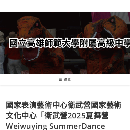
跳
轉
至
主
要
內
容
選單
國家表演藝術中心衛武營國家藝術
文化中心「衛武營2025夏舞營
Weiwuying SummerDance