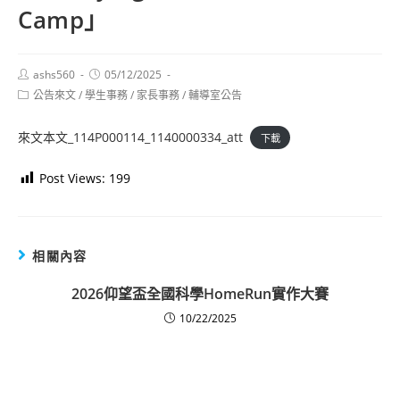
Camp」
Post
Post
ashs560
05/12/2025
author:
published:
Post
公告來文
/
學生事務
/
家長事務
/
輔導室公告
category:
來文本文_114P000114_1140000334_att
下載
Post Views:
199
相關內容
2026仰望盃全國科學HomeRun實作大賽
10/22/2025