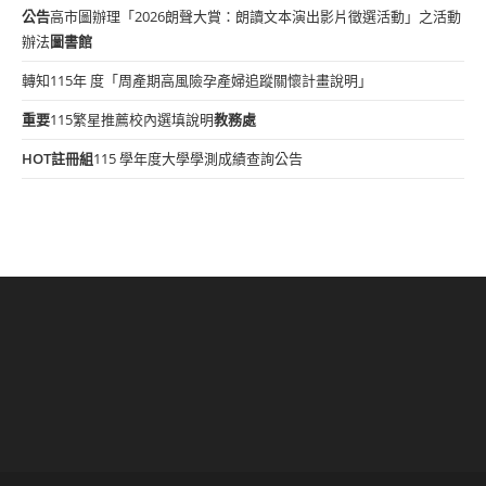
公告
高市圖辦理「2026朗聲大賞：朗讀文本演出影片徵選活動」之活動
辦法
圖書館
轉知115年 度「周產期高風險孕產婦追蹤關懷計畫說明」
重要
115繁星推薦校內選填說明
教務處
HOT
註冊組
115 學年度大學學測成績查詢公告