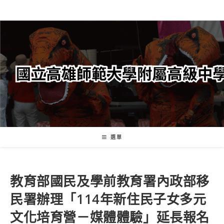
跳
轉
至
主
要
內
容
選單
教育部國民及學前教育署內政部移
民署辦理「114年新住民子女多元
文化培育營－媒體體驗」延長報名