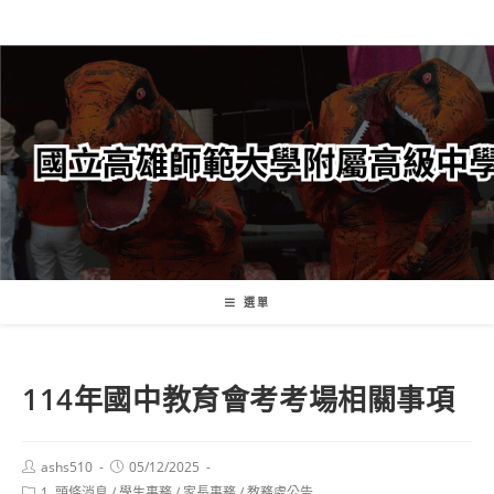
跳
轉
至
主
要
內
容
選單
114年國中教育會考考場相關事項
Post
Post
ashs510
05/12/2025
author:
published:
Post
1. 頭條消息
/
學生事務
/
家長事務
/
教務處公告