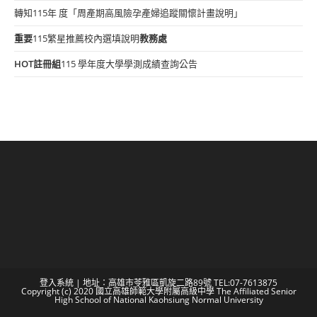
轉知115年 度「周產期高風險孕產婦追蹤關懷計畫說明」
重要
115繁星推薦校內選填說明
教務處
HOT
註冊組
115 學年度大學學測成績查詢公告
登入系統
| 地址：高雄市苓雅區凱旋二路89號 TEL:07-7613875
Copyright (c) 2020 國立高雄師範大學附屬高級中學 The Affiliated Senior
High School of National Kaohsiung Normal University