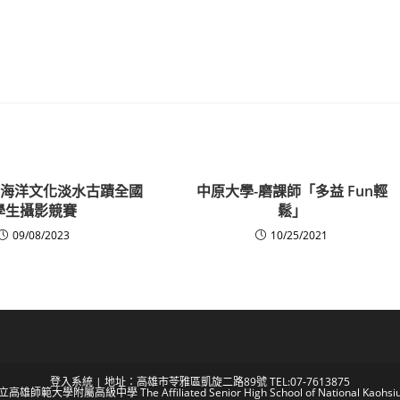
五屆海洋文化淡水古蹟全國
中原大學-磨課師「多益 Fun輕
學生攝影競賽
鬆」
09/08/2023
10/25/2021
登入系統
| 地址：高雄市苓雅區凱旋二路89號 TEL:07-7613875
 國立高雄師範大學附屬高級中學 The Affiliated Senior High School of National Kaohsiun