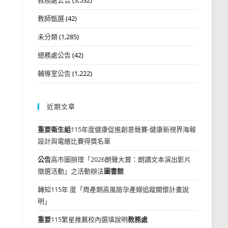
教師甄選
(42)
未分類
(1,285)
總務處公告
(42)
輔導室公告
(1,222)
近期文章
重要
衛生組
115年度健康促進創意競賽-健康新視界海報
設計與電繪比賽得獎名單
公告
高市圖辦理「2026朗聲大賞：朗讀文本演出影片
徵選活動」之活動辦法
圖書館
轉知115年 度「周產期高風險孕產婦追蹤關懷計畫說
明」
重要
115繁星推薦校內選填說明
教務處