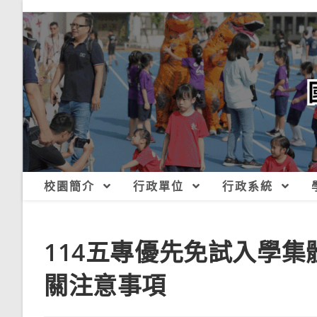
跳
轉
至
主
要
內
容
校園簡介
行政單位
行政系統
114五專優先免試入學
關注意事項