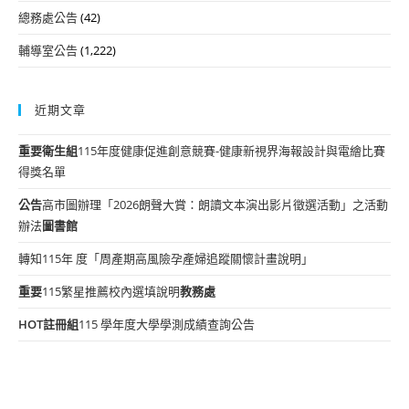
總務處公告
(42)
輔導室公告
(1,222)
近期文章
重要
衛生組
115年度健康促進創意競賽-健康新視界海報設計與電繪比賽
得獎名單
公告
高市圖辦理「2026朗聲大賞：朗讀文本演出影片徵選活動」之活動
辦法
圖書館
轉知115年 度「周產期高風險孕產婦追蹤關懷計畫說明」
重要
115繁星推薦校內選填說明
教務處
HOT
註冊組
115 學年度大學學測成績查詢公告