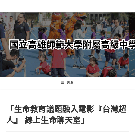
跳
轉
至
主
要
內
容
選單
「生命教育議題融入電影『台灣超
人』-線上生命聊天室」