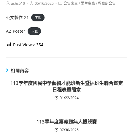
Post
Post
Post
ashs510
05/16/2025
公告來文
/
學生事務
/
教務處公告
author:
published:
category:
公文製作-21
下載
A2_Poster
下載
Post Views:
354
相關內容
113學年度國民中學藝術才能班新生暨插班生聯合鑑定
日程表暨簡章
01/22/2024
113學年度嘉義縣無人機競賽
07/30/2025