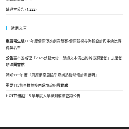
輔導室公告
(1,222)
近期文章
重要
衛生組
115年度健康促進創意競賽-健康新視界海報設計與電繪比賽
得獎名單
公告
高市圖辦理「2026朗聲大賞：朗讀文本演出影片徵選活動」之活動
辦法
圖書館
轉知115年 度「周產期高風險孕產婦追蹤關懷計畫說明」
重要
115繁星推薦校內選填說明
教務處
HOT
註冊組
115 學年度大學學測成績查詢公告