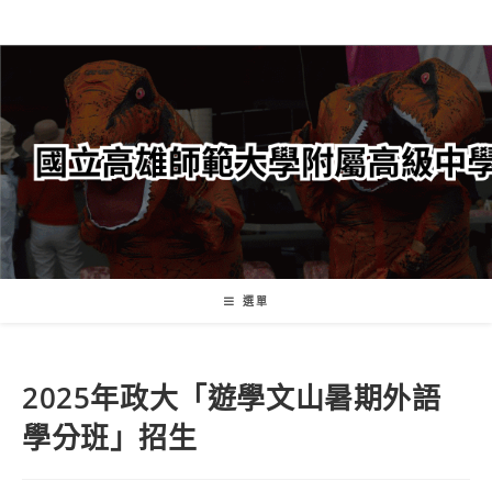
跳
轉
至
主
要
內
容
選單
2025年政大「遊學文山暑期外語
學分班」招生