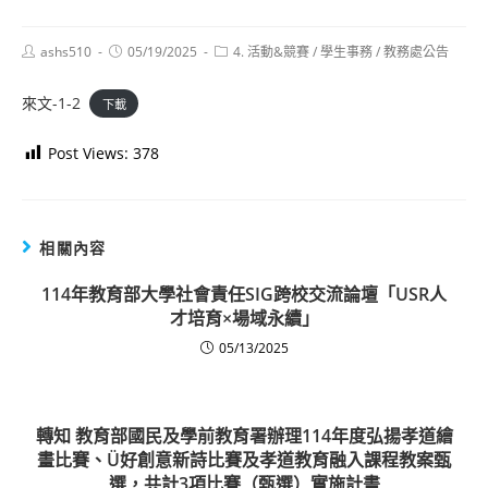
Post
Post
Post
ashs510
05/19/2025
4. 活動&競賽
/
學生事務
/
教務處公告
author:
published:
category:
來文-1-2
下載
Post Views:
378
相關內容
114年教育部大學社會責任SIG跨校交流論壇「USR人
才培育×場域永續」
05/13/2025
轉知 教育部國民及學前教育署辦理114年度弘揚孝道繪
畫比賽、Ü好創意新詩比賽及孝道教育融入課程教案甄
選，共計3項比賽（甄選）實施計畫