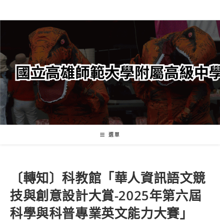
跳
轉
至
主
要
內
容
選單
〔轉知〕科教館「華人資訊語文競
技與創意設計大賞-2025年第六屆
科學與科普專業英文能力大賽」