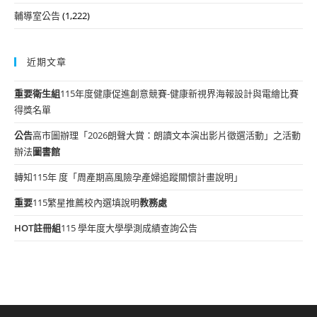
輔導室公告
(1,222)
近期文章
重要
衛生組
115年度健康促進創意競賽-健康新視界海報設計與電繪比賽
得獎名單
公告
高市圖辦理「2026朗聲大賞：朗讀文本演出影片徵選活動」之活動
辦法
圖書館
轉知115年 度「周產期高風險孕產婦追蹤關懷計畫說明」
重要
115繁星推薦校內選填說明
教務處
HOT
註冊組
115 學年度大學學測成績查詢公告