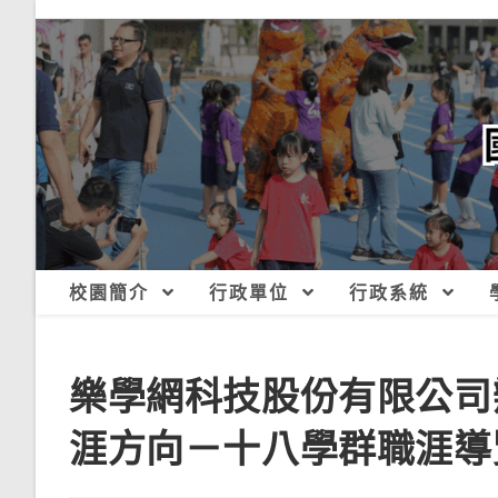
跳
轉
至
主
要
內
容
校園簡介
行政單位
行政系統
樂學網科技股份有限公司
涯方向－十八學群職涯導