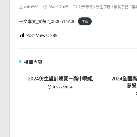
Post
Post
Post
ashs560
05/19/2025
公告來文
/
學生事務
/
家長事務
/
輔
author:
published:
category:
來文本文_文稿2_0000514A00
下載
Post Views:
385
相關內容
2024仿生設計競賽－高中職組
2024全
意設
02/22/2024