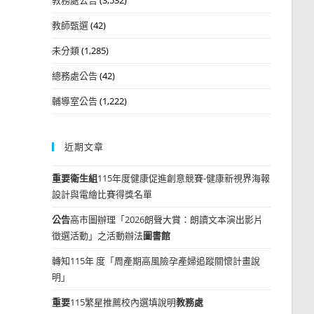
教師甄選
(42)
未分類
(1,285)
總務處公告
(42)
輔導室公告
(1,222)
近期文章
重要
衛生組
115年度健康促進創意競賽-健康新視界海報
設計與電繪比賽得獎名單
公告
高市圖辦理「2026朗聲大賞：朗讀文本演出影片
徵選活動」之活動辦法
圖書館
轉知115年 度「周產期高風險孕產婦追蹤關懷計畫說
明」
重要
115繁星推薦校內選填說明
教務處