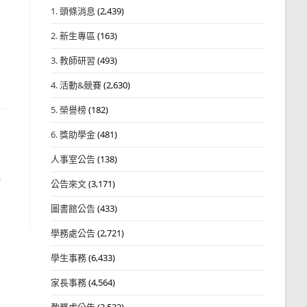
1. 頭條消息
(2,439)
2. 新生專區
(163)
3. 教師研習
(493)
4. 活動&競賽
(2,630)
5. 榮譽榜
(182)
6. 獎助學金
(481)
人事室公告
(138)
民
公告來文
(3,171)
圖書館公告
(433)
學務處公告
(2,721)
學生事務
(6,433)
家長事務
(4,564)
教務處公告
(3,532)