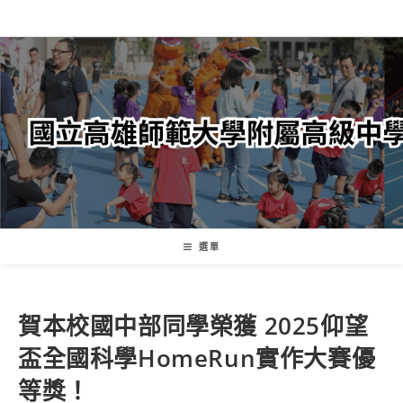
跳
轉
至
主
要
內
容
選單
賀本校國中部同學榮獲 2025仰望
盃全國科學HomeRun實作大賽優
等獎！