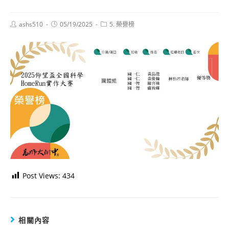
Post
Post
Post
ashs510
05/19/2025
5. 榮譽榜
author:
published:
category:
Post Views:
434
相關內容