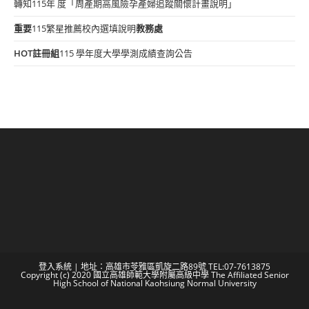
轉知115年 度「周產期高風險孕產婦追蹤關懷計畫說明」
重要
115繁星推薦校內選填說明
教務處
HOT
註冊組
115 學年度大學學測成績查詢公告
登入系統
| 地址：高雄市苓雅區凱旋二路89號 TEL:07-7613875
Copyright (c) 2020 國立高雄師範大學附屬高級中學 The Affiliated Senior
High School of National Kaohsiung Normal University