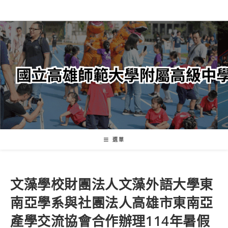
跳
轉
至
主
要
內
容
選單
文藻學校財團法人文藻外語大學東
南亞學系與社團法人高雄市東南亞
產學交流協會合作辦理114年暑假