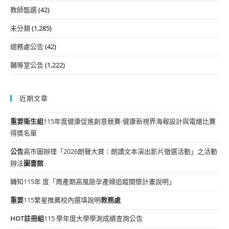
教師甄選
(42)
未分類
(1,285)
總務處公告
(42)
輔導室公告
(1,222)
近期文章
重要
衛生組
115年度健康促進創意競賽-健康新視界海報設計與電繪比賽
得獎名單
公告
高市圖辦理「2026朗聲大賞：朗讀文本演出影片徵選活動」之活動
辦法
圖書館
轉知115年 度「周產期高風險孕產婦追蹤關懷計畫說明」
重要
115繁星推薦校內選填說明
教務處
HOT
註冊組
115 學年度大學學測成績查詢公告