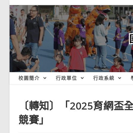
跳
轉
至
主
要
內
容
校園簡介
行政單位
行政系統
〔轉知〕「2025育網
競賽」