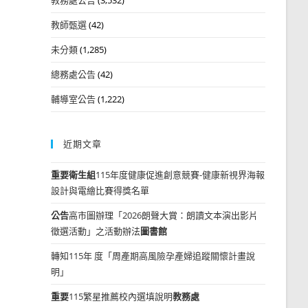
教師甄選
(42)
未分類
(1,285)
總務處公告
(42)
輔導室公告
(1,222)
近期文章
重要
衛生組
115年度健康促進創意競賽-健康新視界海報
設計與電繪比賽得獎名單
公告
高市圖辦理「2026朗聲大賞：朗讀文本演出影片
徵選活動」之活動辦法
圖書館
轉知115年 度「周產期高風險孕產婦追蹤關懷計畫說
明」
重要
115繁星推薦校內選填說明
教務處