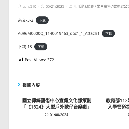
Post
Post
Post
ashs510
05/21/2025
4. 活動&競賽
/
學生事務
/
教務處公
author:
published:
category:
來文-3-2
下載
A096M0000Q_1140019463_doc1_1_Attach1
下載
下載-13
下載
Post Views:
372
相關內容
國立傳統藝術中心宣傳文化部策劃
教育部11
「《1624》大型戶外歌仔音樂劇」
入學管道
01/08/2024