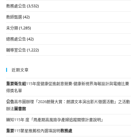
教務處公告
(3,532)
教師甄選
(42)
未分類
(1,285)
總務處公告
(42)
輔導室公告
(1,222)
近期文章
重要
衛生組
115年度健康促進創意競賽-健康新視界海報設計與電繪比賽
得獎名單
公告
高市圖辦理「2026朗聲大賞：朗讀文本演出影片徵選活動」之活動
辦法
圖書館
轉知115年 度「周產期高風險孕產婦追蹤關懷計畫說明」
重要
115繁星推薦校內選填說明
教務處