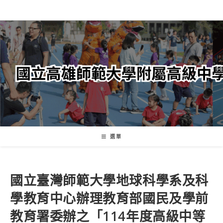
跳
轉
至
主
要
內
容
選單
國立臺灣師範大學地球科學系及科
學教育中心辦理教育部國民及學前
教育署委辦之「114年度高級中等