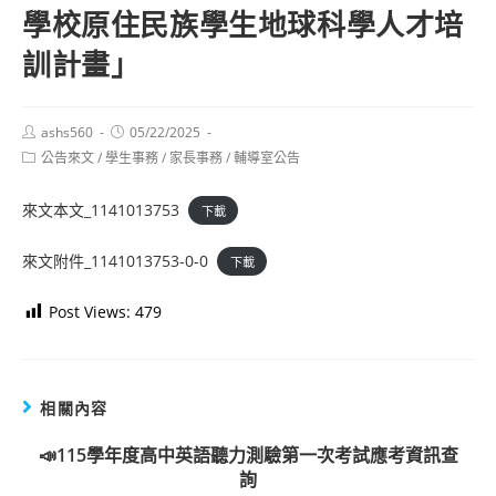
學校原住民族學生地球科學人才培
訓計畫」
Post
Post
ashs560
05/22/2025
author:
published:
Post
公告來文
/
學生事務
/
家長事務
/
輔導室公告
category:
來文本文_1141013753
下載
來文附件_1141013753-0-0
下載
Post Views:
479
相關內容
📣115學年度高中英語聽力測驗第一次考試應考資訊查
詢