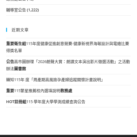
輔導室公告
(1,222)
近期文章
重要
衛生組
115年度健康促進創意競賽-健康新視界海報設計與電繪比賽
得獎名單
公告
高市圖辦理「2026朗聲大賞：朗讀文本演出影片徵選活動」之活動
辦法
圖書館
轉知115年 度「周產期高風險孕產婦追蹤關懷計畫說明」
重要
115繁星推薦校內選填說明
教務處
HOT
註冊組
115 學年度大學學測成績查詢公告