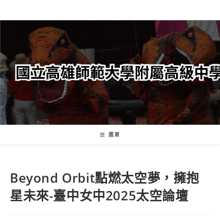
跳
轉
至
主
要
內
容
選單
Beyond Orbit點燃太空夢，擁抱
星未來-臺中女中2025太空論壇