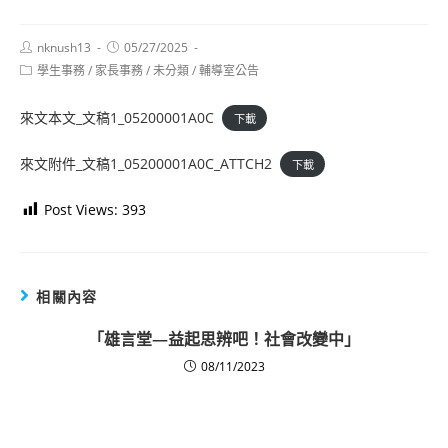
Post
Post
nknush13
05/27/2025
author:
published:
Post
學生事務
/
家長事務
/
未分類
/
輔導室公告
category:
來文本文_文稿1_05200001A0C
下載
來文附件_文稿1_05200001A0C_ATTCH2
下載
Post Views:
393
相關內容
「雄言堂—益起思辨吧！社會改變中」
08/11/2023