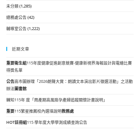
未分類
(1,285)
總務處公告
(42)
輔導室公告
(1,222)
近期文章
重要
衛生組
115年度健康促進創意競賽-健康新視界海報設計與電繪比賽
得獎名單
公告
高市圖辦理「2026朗聲大賞：朗讀文本演出影片徵選活動」之活動
辦法
圖書館
轉知115年 度「周產期高風險孕產婦追蹤關懷計畫說明」
重要
115繁星推薦校內選填說明
教務處
HOT
註冊組
115 學年度大學學測成績查詢公告