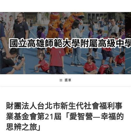
跳
轉
至
主
要
內
容
選單
財團法人台北市新生代社會福利事
業基金會第21屆「愛智營—幸福的
思辨之旅」