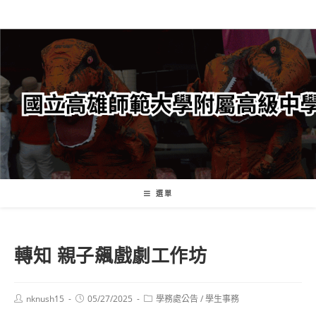
跳
轉
至
主
要
內
容
選單
轉知 親子飆戲劇工作坊
Post
Post
Post
nknush15
05/27/2025
學務處公告
/
學生事務
author:
published:
category: