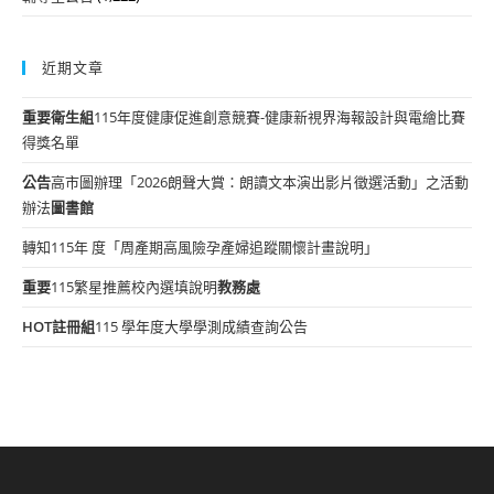
近期文章
重要
衛生組
115年度健康促進創意競賽-健康新視界海報設計與電繪比賽
得獎名單
公告
高市圖辦理「2026朗聲大賞：朗讀文本演出影片徵選活動」之活動
辦法
圖書館
轉知115年 度「周產期高風險孕產婦追蹤關懷計畫說明」
重要
115繁星推薦校內選填說明
教務處
HOT
註冊組
115 學年度大學學測成績查詢公告