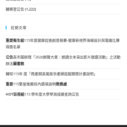
輔導室公告
(1,222)
近期文章
重要
衛生組
115年度健康促進創意競賽-健康新視界海報設計與電繪比賽
得獎名單
公告
高市圖辦理「2026朗聲大賞：朗讀文本演出影片徵選活動」之活動
辦法
圖書館
轉知115年 度「周產期高風險孕產婦追蹤關懷計畫說明」
重要
115繁星推薦校內選填說明
教務處
HOT
註冊組
115 學年度大學學測成績查詢公告