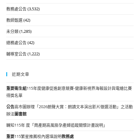
教務處公告
(3,532)
教師甄選
(42)
未分類
(1,285)
總務處公告
(42)
輔導室公告
(1,222)
近期文章
重要
衛生組
115年度健康促進創意競賽-健康新視界海報設計與電繪比賽
得獎名單
公告
高市圖辦理「2026朗聲大賞：朗讀文本演出影片徵選活動」之活動
辦法
圖書館
轉知115年 度「周產期高風險孕產婦追蹤關懷計畫說明」
重要
115繁星推薦校內選填說明
教務處