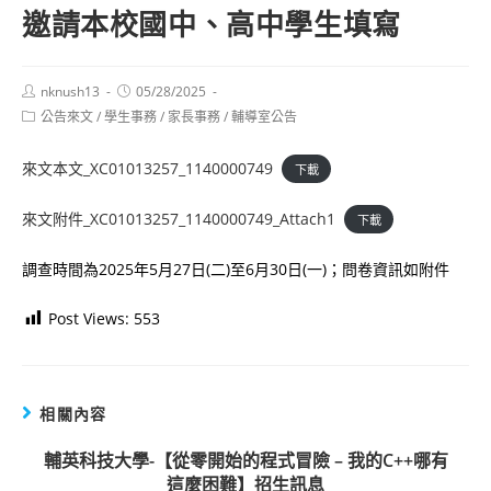
邀請本校國中、高中學生填寫
Post
Post
nknush13
05/28/2025
author:
published:
Post
公告來文
/
學生事務
/
家長事務
/
輔導室公告
category:
來文本文_XC01013257_1140000749
下載
來文附件_XC01013257_1140000749_Attach1
下載
調查時間為2025年5月27日(二)至6月30日(一)；問卷資訊如附件
Post Views:
553
相關內容
輔英科技大學-【從零開始的程式冒險 – 我的C++哪有
這麼困難】招生訊息