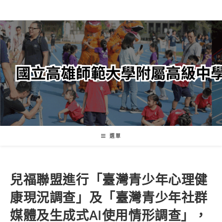
跳
轉
至
主
要
內
容
選單
兒福聯盟進行「臺灣青少年心理健
康現況調查」及「臺灣青少年社群
媒體及生成式AI使用情形調查」，