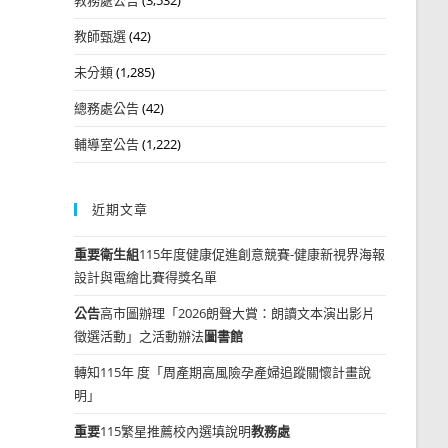
教師甄選
(42)
未分類
(1,285)
總務處公告
(42)
輔導室公告
(1,222)
近期文章
重要
衛生組
115年度健康促進創意競賽-健康新視界海報
設計與電繪比賽得獎名單
公告
高市圖辦理「2026朗聲大賞：朗讀文本演出影片
徵選活動」之活動辦法
圖書館
轉知115年 度「周產期高風險孕產婦追蹤關懷計畫說
明」
重要
115繁星推薦校內選填說明
教務處