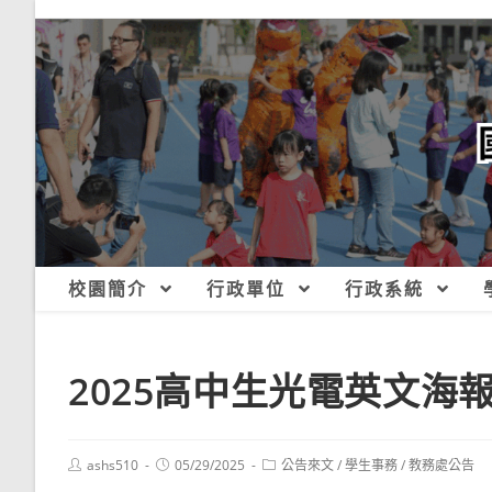
跳
轉
至
主
要
內
容
校園簡介
行政單位
行政系統
2025高中生光電英文
Post
Post
Post
ashs510
05/29/2025
公告來文
/
學生事務
/
教務處公告
author:
published:
category: