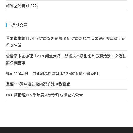
輔導室公告
(1,222)
近期文章
重要
衛生組
115年度健康促進創意競賽-健康新視界海報設計與電繪比賽
得獎名單
公告
高市圖辦理「2026朗聲大賞：朗讀文本演出影片徵選活動」之活動
辦法
圖書館
轉知115年 度「周產期高風險孕產婦追蹤關懷計畫說明」
重要
115繁星推薦校內選填說明
教務處
HOT
註冊組
115 學年度大學學測成績查詢公告