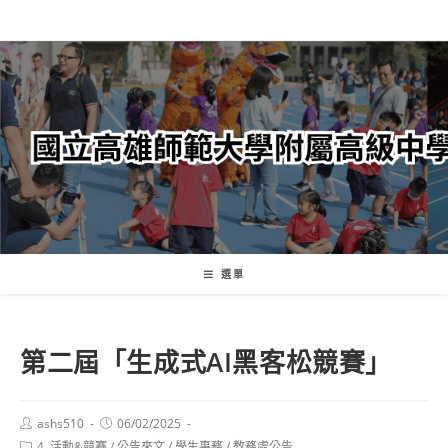
跳
轉
至
主
要
內
容
選單
第二屆「生成式AI黑客松競賽」
Post
Post
ashs510
06/02/2025
author:
published:
Post
4. 活動&競賽
/
公告來文
/
學生事務
/
教務處公告