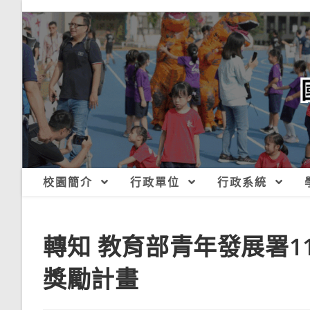
跳
轉
至
主
要
內
容
校園簡介
行政單位
行政系統
轉知 教育部青年發展署1
獎勵計畫