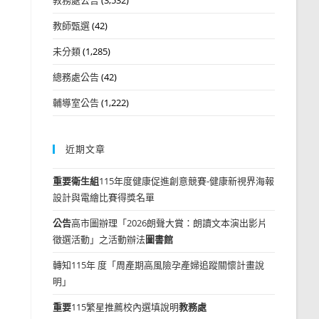
教師甄選
(42)
未分類
(1,285)
總務處公告
(42)
輔導室公告
(1,222)
近期文章
重要
衛生組
115年度健康促進創意競賽-健康新視界海報
設計與電繪比賽得獎名單
公告
高市圖辦理「2026朗聲大賞：朗讀文本演出影片
徵選活動」之活動辦法
圖書館
轉知115年 度「周產期高風險孕產婦追蹤關懷計畫說
明」
重要
115繁星推薦校內選填說明
教務處