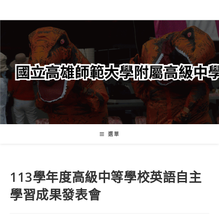
跳
轉
至
主
要
內
容
選單
113學年度高級中等學校英語自主
學習成果發表會