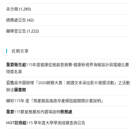
未分類
(1,285)
總務處公告
(42)
輔導室公告
(1,222)
近期文章
重要
衛生組
115年度健康促進創意競賽-健康新視界海報設計與電繪比賽
得獎名單
公告
高市圖辦理「2026朗聲大賞：朗讀文本演出影片徵選活動」之活動
辦法
圖書館
轉知115年 度「周產期高風險孕產婦追蹤關懷計畫說明」
重要
115繁星推薦校內選填說明
教務處
HOT
註冊組
115 學年度大學學測成績查詢公告