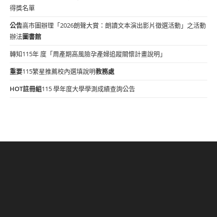
得獎名單
公告
高市圖辦理「2026朗聲大賞：朗讀文本演出影片徵選活動」之活動
辦法
圖書館
轉知115年 度「周產期高風險孕產婦追蹤關懷計畫說明」
重要
115繁星推薦校內選填說明
教務處
HOT
註冊組
115 學年度大學學測成績查詢公告