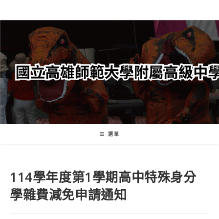
跳
轉
至
主
要
內
容
選單
114學年度第1學期高中特殊身分
學雜費減免申請通知