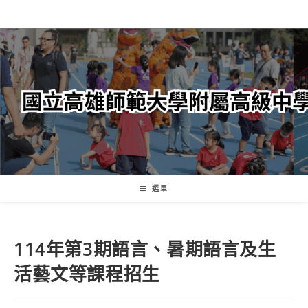
跳
轉
至
主
要
內
容
選單
114年第3期語言、暑期語言及生
活藝文等課程招生