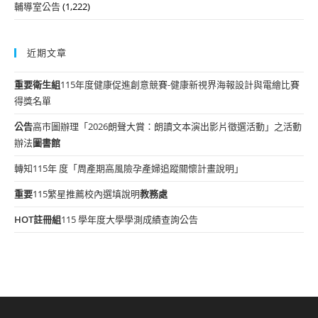
輔導室公告
(1,222)
近期文章
重要
衛生組
115年度健康促進創意競賽-健康新視界海報設計與電繪比賽
得獎名單
公告
高市圖辦理「2026朗聲大賞：朗讀文本演出影片徵選活動」之活動
辦法
圖書館
轉知115年 度「周產期高風險孕產婦追蹤關懷計畫說明」
重要
115繁星推薦校內選填說明
教務處
HOT
註冊組
115 學年度大學學測成績查詢公告