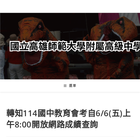
跳
轉
至
主
要
內
容
選單
轉知114國中教育會考自6/6(五)上
午8:00開放網路成績查詢