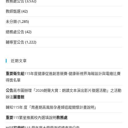
教務處公告
(3,532)
教師甄選
(42)
未分類
(1,285)
總務處公告
(42)
輔導室公告
(1,222)
近期文章
重要
衛生組
115年度健康促進創意競賽-健康新視界海報設計與電繪比賽
得獎名單
公告
高市圖辦理「2026朗聲大賞：朗讀文本演出影片徵選活動」之活動
辦法
圖書館
轉知115年 度「周產期高風險孕產婦追蹤關懷計畫說明」
重要
115繁星推薦校內選填說明
教務處
HOT
註冊組
115 學年度大學學測成績查詢公告